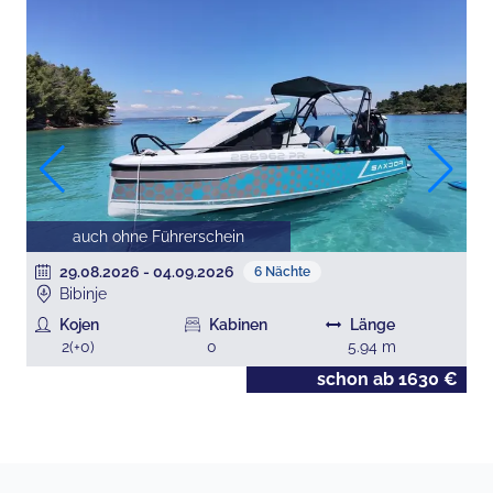
auch ohne Führerschein
29.08.2026
-
04.09.2026
6
Nächte
Bibinje
Kojen
Kabinen
Länge
2
(+
0
)
0
5.94
m
€
schon ab
1630
€