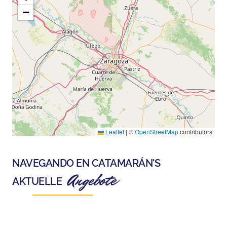
−
Leaflet
|
©
OpenStreetMap
contributors
NAVEGANDO EN CATAMARÁN
'S
Angebote
AKTUELLE