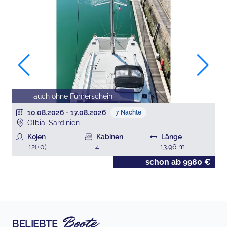
auch ohne Führerschein
10.08.2026
-
17.08.2026
7
Nächte
Olbia, Sardinien
Kojen
Kabinen
Länge
12
(+
0
)
4
13.96
m
€
schon ab
9980
€
Boote
BELIEBTE