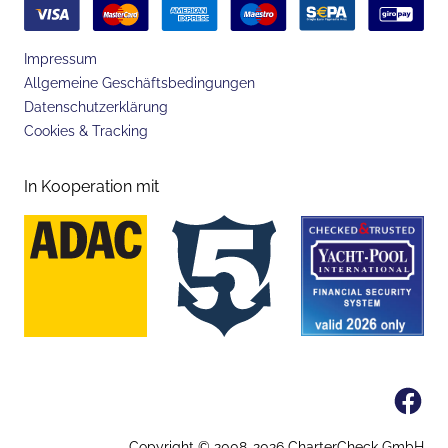
Impressum
Allgemeine Geschäftsbedingungen
Datenschutzerklärung
Cookies & Tracking
In Kooperation mit
Fa
Copyright © 2008-
2026
CharterCheck GmbH