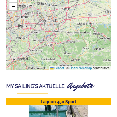
−
Leaflet
|
©
OpenStreetMap
contributors
Angebote
MY SAILING
'S AKTUELLE
Lagoon 450 Sport