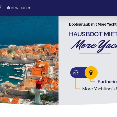
Informationen
Bootsurlaub mit More Yachti
HAUSBOOT MIET
More Yac
Partneri
More Yachting's