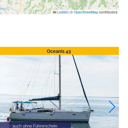
Leaflet
|
©
OpenStreetMap
contributors
Oceanis 43
auch ohne Führerschein