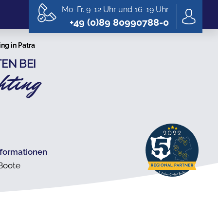
Mo-Fr. 9-12 Uhr und 16-19 Uhr
+49 (0)89 80990788-0
ng in Patra
EN BEI
hting
nformationen
 Boote