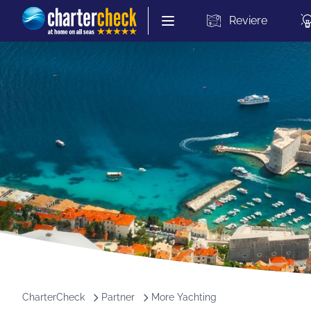
Chartercheck
Reviere
CharterCheck
Partner
More Yachting