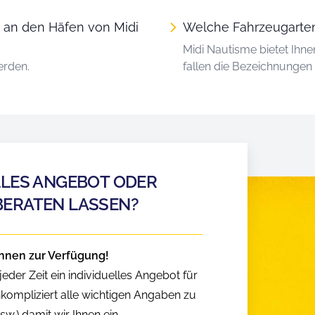
 an den Häfen von Midi
Welche Fahrzeugarten
Midi Nautisme bietet Ihn
erden.
fallen die Bezeichnunge
LLES ANGEBOT ODER
BERATEN LASSEN?
hnen zur Verfügung!
eder Zeit ein individuelles Angebot für
nkompliziert alle wichtigen Angaben zu
w.) damit wir Ihnen ein