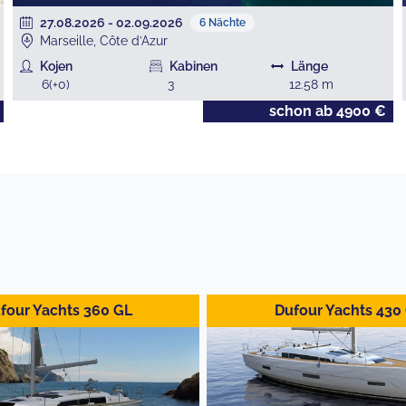
27.08.2026
-
02.09.2026
6
Nächte
Marseille, Côte d’Azur
Kojen
Kabinen
Länge
6
(+
0
)
3
12.58
m
schon ab
4900
€
four Yachts 360 GL
Dufour Yachts 430