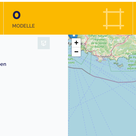
0
MODELLE
+
−
pen