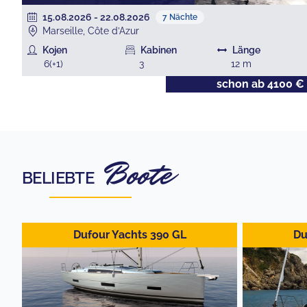
15.08.2026
-
22.08.2026
7
Nächte
Marseille, Côte d’Azur
Kojen
Kabinen
Länge
6
(+
1
)
3
12
m
€
schon ab
4100
€
Boote
BELIEBTE
Dufour Yachts 390 GL
Du