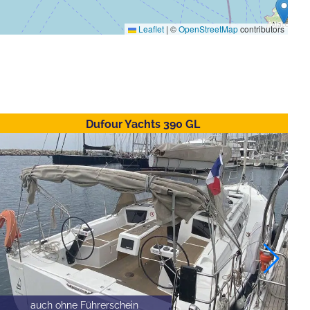
Leaflet
|
©
OpenStreetMap
contributors
Dufour Yachts 390 GL
auch ohne Führerschein