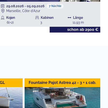
29.08.2026
-
05.09.2026
7
Nächte
Marseille, Côte d’Azur
Kojen
Kabinen
Länge
6
(+
2
)
3
11.93
m
schon ab
2900
€
 GL
Fountaine Pajot Astrea 42 - 3 + 1 cab.