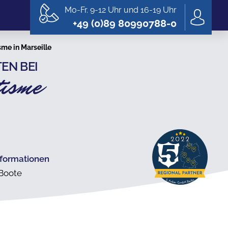
Mo-Fr. 9-12 Uhr und 16-19 Uhr
+49 (0)89 80990788-0
me in Marseille
EN BEI
tisme
nformationen
 Boote