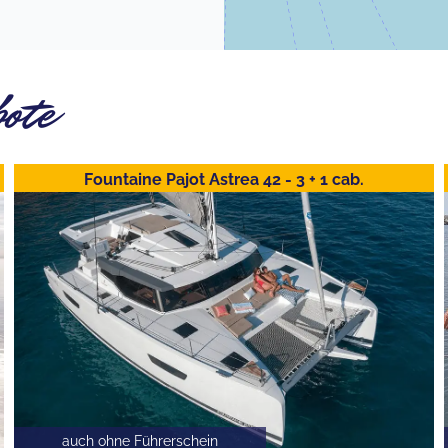
bote
Fountaine Pajot Astrea 42 - 3 + 1 cab.
auch ohne Führerschein