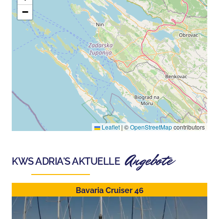
−
Leaflet
|
©
OpenStreetMap
contributors
Angebote
KWS ADRIA
'S AKTUELLE
Bavaria Cruiser 46