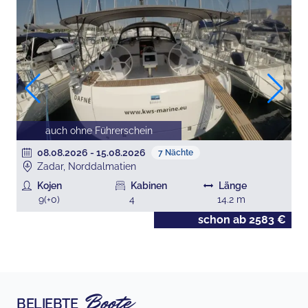
auch ohne Führerschein
08.08.2026
-
15.08.2026
7
Nächte
Zadar, Norddalmatien
Kojen
Kabinen
Länge
9
(+
0
)
4
14.2
m
€
schon ab
2583
€
Boote
BELIEBTE