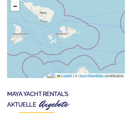
−
Leaflet
|
©
OpenStreetMap
contributors
MAYA YACHT RENTAL
'S
Angebote
AKTUELLE