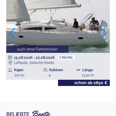
auch ohne Führerschein
15.08.2026
-
22.08.2026
7
Nächte
Lefkada, Ionische Inseln
Kojen
Kabinen
Länge
10
(+
0
)
4
13.41
m
€
schon ab
2850
€
Boote
BELIEBTE