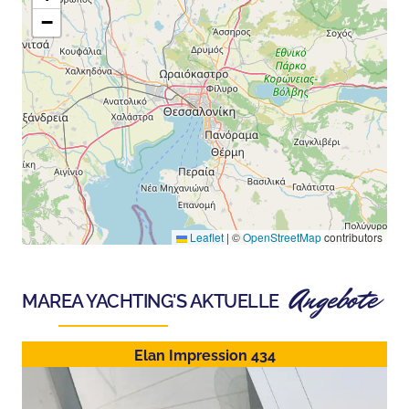
−
Leaflet
|
©
OpenStreetMap
contributors
Angebote
MAREA YACHTING
'S AKTUELLE
Elan Impression 434