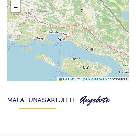
−
Leaflet
|
©
OpenStreetMap
contributors
Angebote
MALA LUNA
'S AKTUELLE