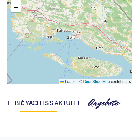
−
Leaflet
|
©
OpenStreetMap
contributors
Angebote
LEBIĆ YACHTS
'S AKTUELLE