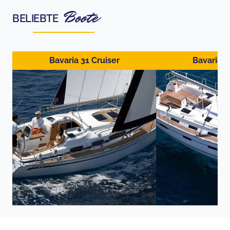
Boote
BELIEBTE
Bavaria 31 Cruiser
Bavaria 4