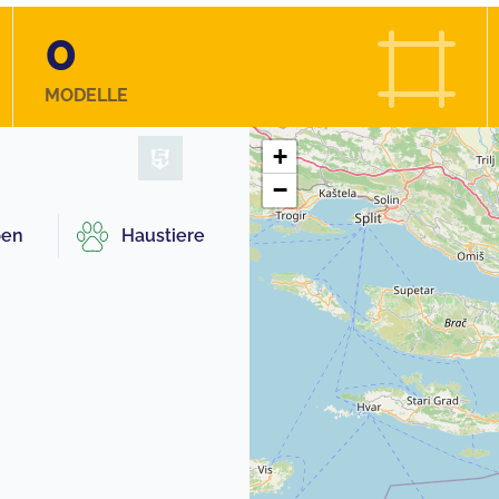
0
MODELLE
+
−
pen
Haustiere