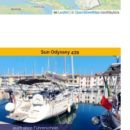
Leaflet
|
©
OpenStreetMap
contributors
Sun Odyssey 439
auch ohne Führerschein