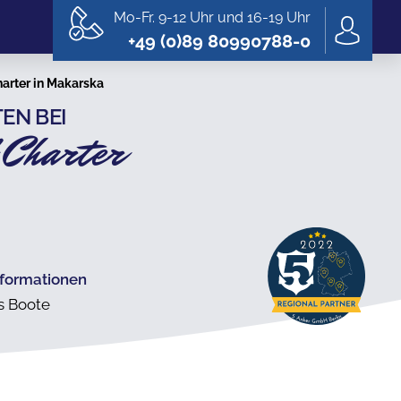
Mo-Fr. 9-12 Uhr und 16-19 Uhr
+49 (0)89 80990788-0
harter in Makarska
EN BEI
 Charter
nformationen
's Boote