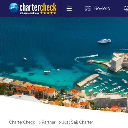
Chartercheck
Reviere
CharterCheck
Partner
Just Sail Charter