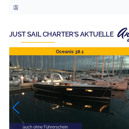
An
JUST SAIL CHARTER
'S AKTUELLE
Oceanis 38.1
auch ohne Führerschein