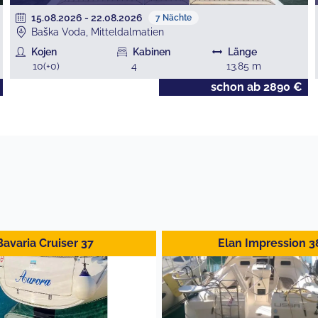
15.08.2026
-
22.08.2026
7
Nächte
Baška Voda, Mitteldalmatien
Kojen
Kabinen
Länge
10
(+
0
)
4
13.85
m
schon ab
2890
€
Bavaria Cruiser 37
Elan Impression 3