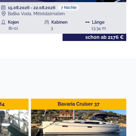
15.08.2026
-
22.08.2026
7
Nächte
Baška Voda, Mitteldalmatien
Kojen
Kabinen
Länge
8
(+
0
)
3
13.34
m
schon ab
2176
€
84
Bavaria Cruiser 37