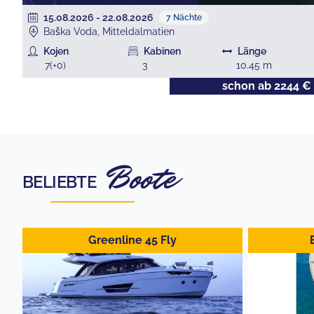
15.08.2026
-
22.08.2026
7
Nächte
Baška Voda, Mitteldalmatien
Kojen
Kabinen
Länge
7
(+
0
)
3
10.45
m
€
schon ab
2244
€
Boote
BELIEBTE
Greenline 45 Fly