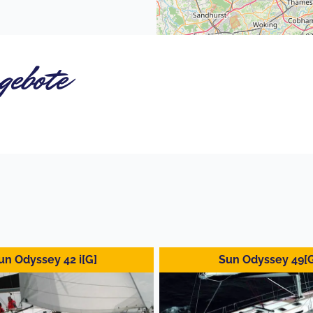
gebote
un Odyssey 42 i[G]
Sun Odyssey 49[