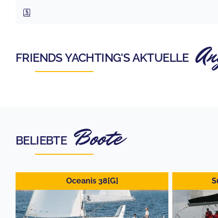
An
FRIENDS YACHTING
'S AKTUELLE
Boote
BELIEBTE
Oceanis 38[G]
S