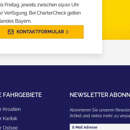
is Freitag, jeweils zwischen 09:00 Uhr
ur Verfügung. Bei CharterCheck gelten
slandes Bayern.
KONTAKTFORMULAR
E FAHRGEBIETE
NEWSLETTER ABONN
r Kroatien
Abonnieren Sie unseren Newslet
Artikel und vieles mehr zu verp
r Karibik
r Ostsee
E-Mail Adresse