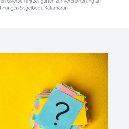
hnen diverse Fahrzeugarten zur Vercharterung an.
ichnungen Segelboot, Katamaran