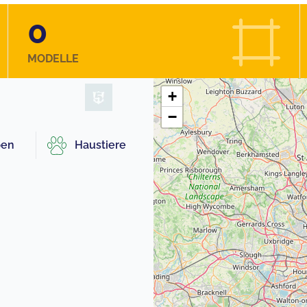
0
MODELLE
+
−
pen
Haustiere