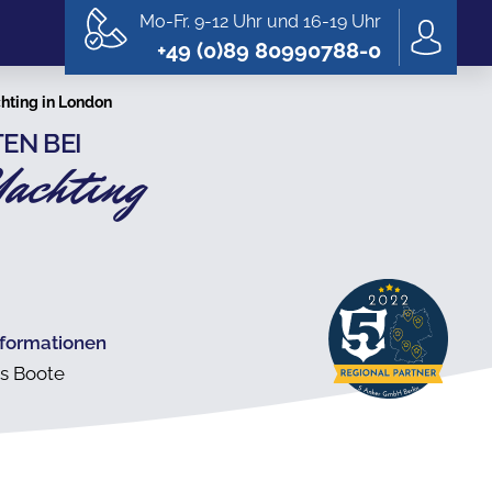
Mo-Fr. 9-12 Uhr und 16-19 Uhr
+49 (0)89 80990788-0
hting in London
EN BEI
Yachting
nformationen
's Boote