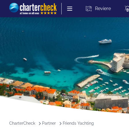
Chartercheck
Reviere
CharterCheck
Partner
Friends Yachting