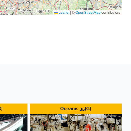
Leaflet
|
©
OpenStreetMap
contributors
G]
Oceanis 35[G]