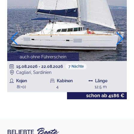
auch ohne Führerschein
15.08.2026
-
22.08.2026
7
Nächte
Cagliari, Sardinien
Kojen
Kabinen
Länge
8
(+
0
)
4
12.5
m
€
schon ab
4186
€
Boote
BELIEBTE