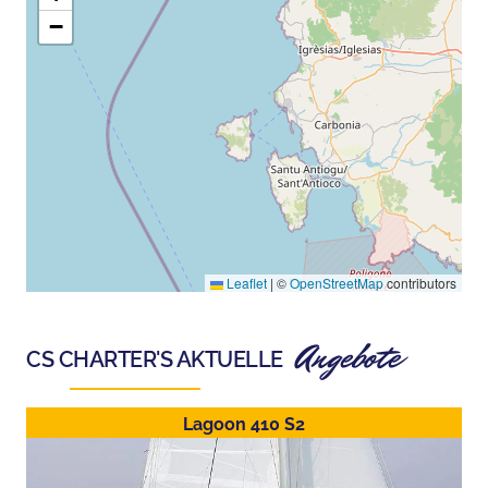
−
Leaflet
|
©
OpenStreetMap
contributors
Angebote
CS CHARTER
'S AKTUELLE
Lagoon 410 S2