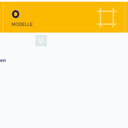
0
MODELLE
pen