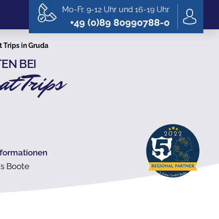
Mo-Fr. 9-12 Uhr und 16-19 Uhr
+49 (0)89 80990788-0
 Trips in Gruda
EN BEI
at Trips
nformationen
's Boote