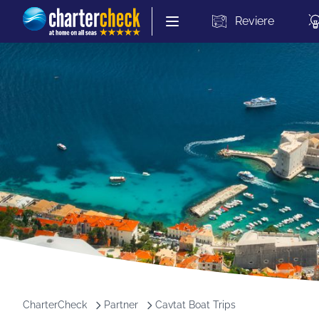
Chartercheck
Reviere
CharterCheck
Partner
Cavtat Boat Trips