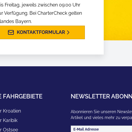
is Freitag, jeweils zwischen 09:00 Uhr
ur Verfügung. Bei CharterCheck gelten
slandes Bayern.
KONTAKTFORMULAR
E FAHRGEBIETE
NEWSLETTER ABONN
r Kroatien
Abonnieren Sie unseren Newslet
Artikel und vieles mehr zu verp
r Karibik
r Ostsee
E-Mail Adresse