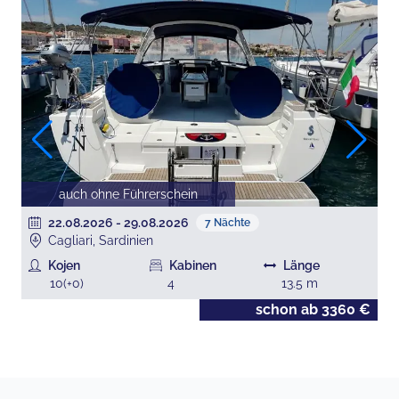
auch ohne Führerschein
22.08.2026
-
29.08.2026
7
Nächte
Cagliari, Sardinien
Kojen
Kabinen
Länge
10
(+
0
)
4
13.5
m
€
schon ab
3360
€