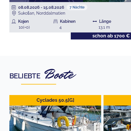
08.08.2026
-
15.08.2026
7
Nächte
Sukošan, Norddalmatien
Kojen
Kabinen
Länge
10
(+
0
)
4
13.1
m
€
schon ab
1700
€
Boote
BELIEBTE
Cyclades 50.5[G]