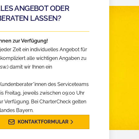
LLES ANGEBOT ODER
BERATEN LASSEN?
hnen zur Verfügung!
eder Zeit ein individuelles Angebot für
nkompliziert alle wichtigen Angaben zu
w.) damit wir Ihnen ein
n Kundenberater*innen des Serviceteams
is Freitag, jeweils zwischen 09:00 Uhr
ur Verfügung. Bei CharterCheck gelten
slandes Bayern.
KONTAKTFORMULAR