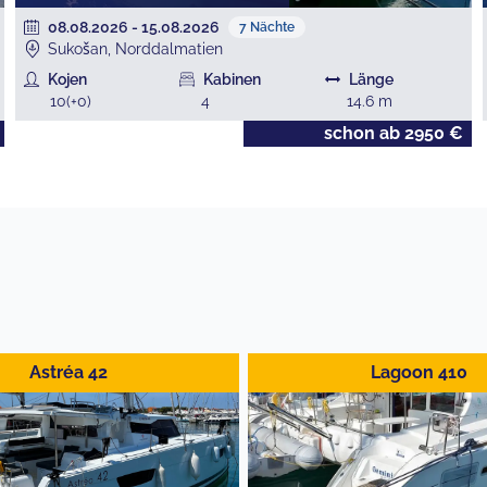
08.08.2026
-
15.08.2026
7
Nächte
Sukošan, Norddalmatien
Kojen
Kabinen
Länge
10
(+
0
)
4
14.6
m
schon ab
2950
€
Astréa 42
Lagoon 410