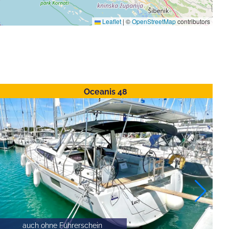
Leaflet
|
©
OpenStreetMap
contributors
Oceanis 48
auch ohne Führerschein