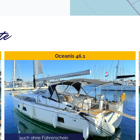
te
Oceanis 46.1
auch ohne Führerschein