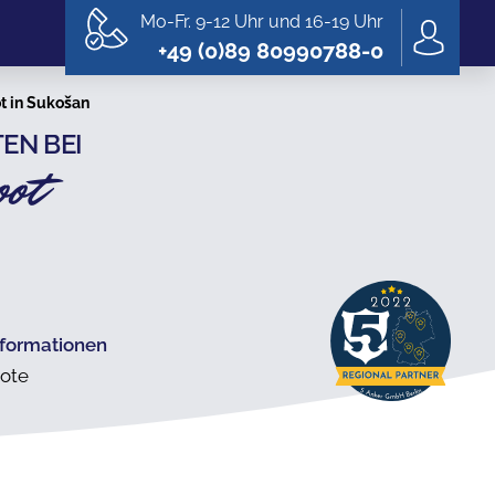
Mo-Fr. 9-12 Uhr und 16-19 Uhr
+49 (0)89 80990788-0
t in Sukošan
EN BEI
ot
nformationen
ote