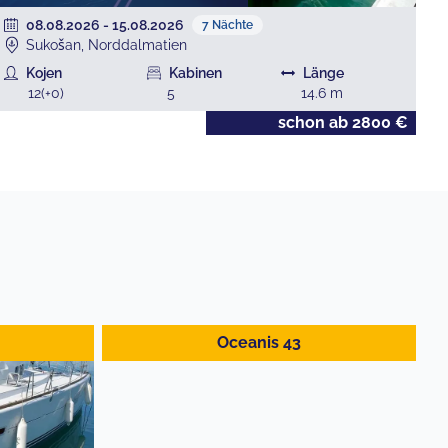
08.08.2026
-
15.08.2026
7
Nächte
Sukošan, Norddalmatien
Kojen
Kabinen
Länge
12
(+
0
)
5
14.6
m
schon ab
2800
€
Oceanis 43