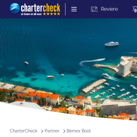
Chartercheck
Reviere
CharterCheck
Partner
Bemex Boot