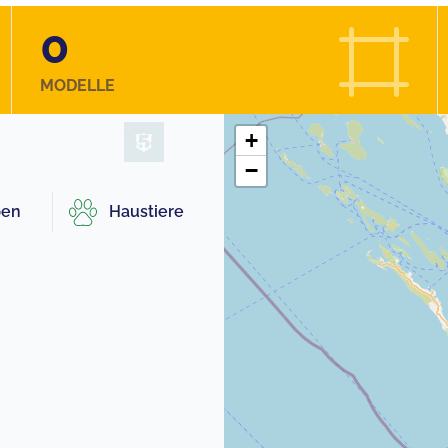
0
MODELLE
+
−
pen
Haustiere