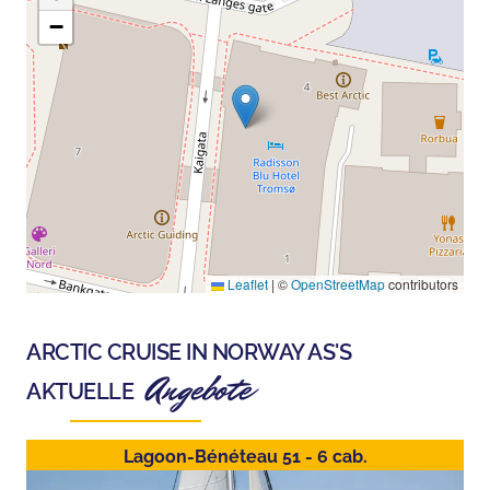
−
Leaflet
|
©
OpenStreetMap
contributors
ARCTIC CRUISE IN NORWAY AS
'S
Angebote
AKTUELLE
Lagoon-Bénéteau 51 - 6 cab.