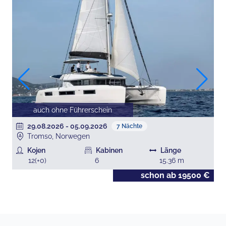
auch ohne Führerschein
29.08.2026
-
05.09.2026
7
Nächte
Tromso, Norwegen
Kojen
Kabinen
Länge
12
(+
0
)
6
15.36
m
€
schon ab
19500
€