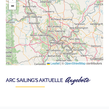
−
Leaflet
|
©
OpenStreetMap
contributors
Angebote
ARC SAILING
'S AKTUELLE