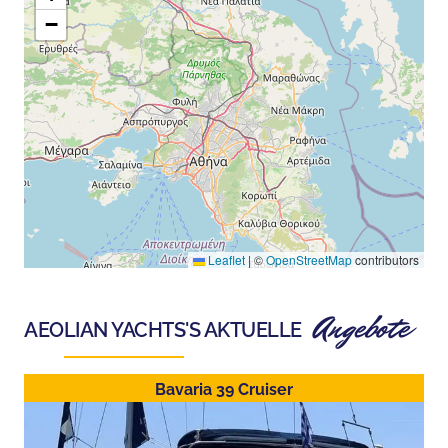
−
Leaflet
|
©
OpenStreetMap
contributors
Angebote
AEOLIAN YACHTS
'S AKTUELLE
Bavaria 39 Cruiser