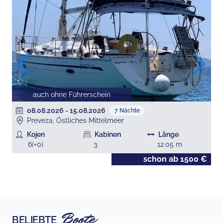
auch ohne Führerschein
08.08.2026
-
15.08.2026
7
Nächte
Preveza, Östliches Mittelmeer
Kojen
Kabinen
Länge
6
(+
0
)
3
12.05
m
€
schon ab
1500
€
Boote
BELIEBTE