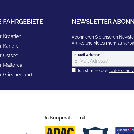
E FAHRGEBIETE
NEWSLETTER ABONN
r Kroatien
Abonnieren Sie unseren Newslet
Artikel und vieles mehr zu verp
r Karibik
r Ostsee
E-Mail Adresse
r Mallorca
Ich stimme den
Datenschut
r Griechenland
In Kooperation mit