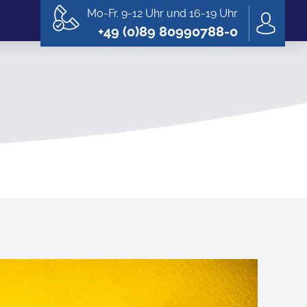
Mo-Fr. 9-12 Uhr und 16-19 Uhr
+49 (0)89 80990788-0